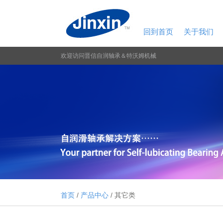
回到首页
关于我们
欢迎访问晋信自润轴承＆特沃姆机械
首页
/
产品中心
/ 其它类