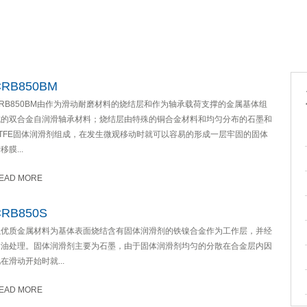
CRB850BM
CRB850BM由作为滑动耐磨材料的烧结层和作为轴承载荷支撑的金属基体组
成的双合金自润滑轴承材料；烧结层由特殊的铜合金材料和均匀分布的石墨和
PTFE固体润滑剂组成，在发生微观移动时就可以容易的形成一层牢固的固体
移膜...
EAD MORE
CRB850S
以优质金属材料为基体表面烧结含有固体润滑剂的铁镍合金作为工作层，并经
含油处理。固体润滑剂主要为石墨，由于固体润滑剂均匀的分散在合金层内因
在滑动开始时就...
EAD MORE