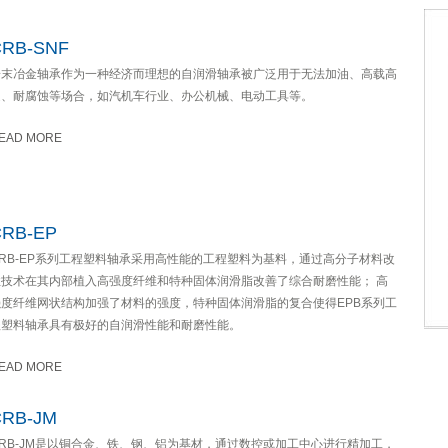
CRB-SNF
粉末冶金轴承作为一种经济而理想的自润滑轴承被广泛用于无法加油、高载高
速、耐腐蚀等场合，如汽机车行业、办公机械、电动工具等。
EAD MORE
CRB-EP
CRB-EP系列工程塑料轴承采用高性能的工程塑料为基料，通过高分子材料改
性技术在其内部植入高强度纤维和特种固体润滑脂改善了综合耐磨性能； 高
强度纤维网状结构加强了材料的强度，特种固体润滑脂的复合使得EPB系列工
程塑料轴承具有极好的自润滑性能和耐磨性能。
EAD MORE
CRB-JM
CRB-JM是以铜合金、铁、钢、铝为基材，通过数控或加工中心进行精加工，